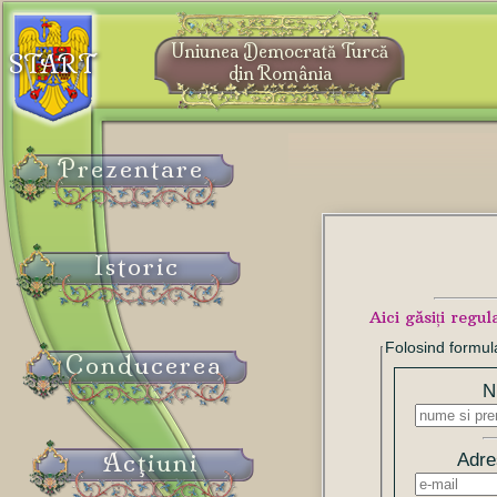
Uniunea Democrată Turcă
START
din România
Prezentare
Istoric
Aici găsiți regu
Folosind formula
Conducerea
N
Acţiuni
Adre