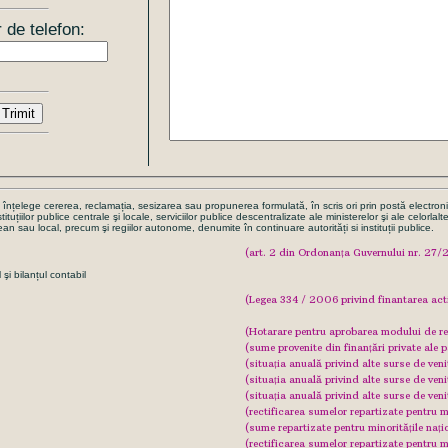
de telefon:
e înțelege cererea, reclamația, sesizarea sau propunerea formulată, în scris ori prin postă electro
instituțiilor publice centrale şi locale, serviciilor publice descentralizate ale ministerelor şi ale celorl
an sau local, precum şi regiilor autonome, denumite în continuare autorități si instituții publice.
(art. 2 din Ordonanța Guvernului nr. 27
şi bilanțul contabil
(Legea 334 / 2006 privind finantarea activi
(Hotarare pentru aprobarea modului de rep
(sume provenite din finanțări private ale
(situația anuală privind alte surse de ven
(situația anuală privind alte surse de ven
(situația anuală privind alte surse de ven
(rectificarea sumelor repartizate pentru m
(sume repartizate pentru minoritățile nați
(rectificarea sumelor repartizate pentru m