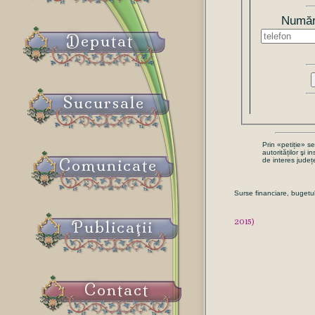
Număr 
Deputat
Sucursale
Prin «petiție» s
autorităților şi 
Comunicate
de interes județe
Surse financiare, bugetul 
Publicaţii
2015)
Contact