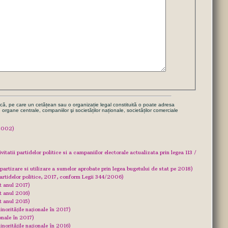
nică, pe care un cetățean sau o organizație legal constituită o poate adresa
alte organe centrale, companiilor şi societăților naționale, societăților comerciale
/2002)
tatii partidelor politice si a campaniilor electorale actualizata prin legea 113 /
artizare si utilizare a sumelor aprobate prin legea bugetului de stat pe 2018)
 partidelor politice, 2017, conform Legii 344/2006)
it anul 2017)
it anul 2016)
it anul 2015)
inoritățile naționale în 2017)
onale în 2017)
inoritățile naționale în 2016)