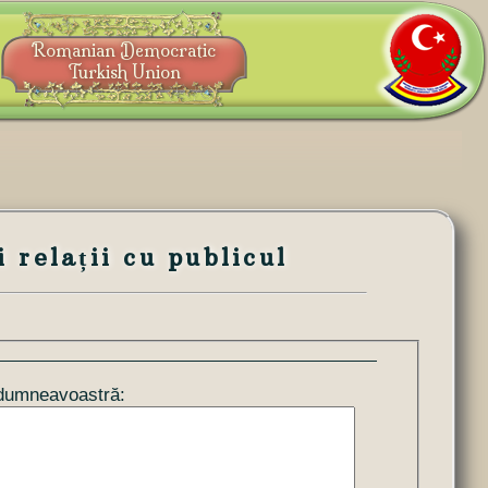
Romanian Democratic
Turkish Union
relații cu publicul
dumneavoastră: