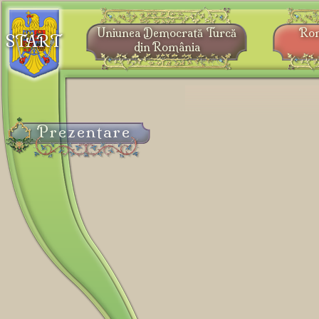
Uniunea Democrată Turcă
Ro
START
din România
Prezentare