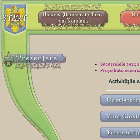
Uniunea Democrată Turcă
Ro
START
din România
Prezentare
Sucursalele terit
Preşedinţii sucurs
Activităţile
Ziua Cinsti