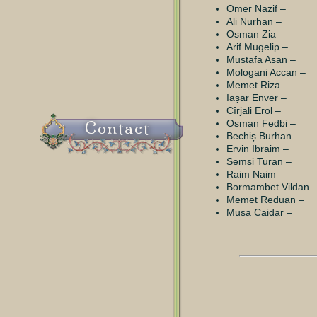
Omer Nazif –
Ali Nurhan –
Osman Zia –
Arif Mugelip –
Mustafa Asan –
Mologani Accan –
Memet Riza –
Iașar Enver –
Cîrjali Erol –
Osman Fedbi –
Contact
Bechiș Burhan –
Ervin Ibraim –
Semsi Turan –
Raim Naim –
Bormambet Vildan 
Memet Reduan –
Musa Caidar –