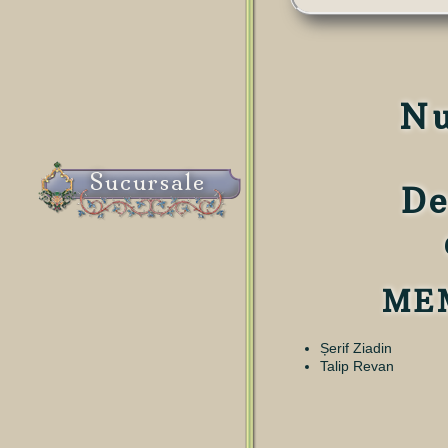
Nu
Sucursale
De
ME
Șerif Ziadin
Talip Revan