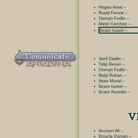
Hogea Amet –
Rușid Fevzie –
Osman Fedbi –
Metin Cerchez –
Ibram Iusein –
Comunicate
Șerif Ziadin –
Talip Revan –
Osman Fedbi –
Balgi Ruhan –
Asan Murat –
Ibram Iusein –
Ibram Nuredin –
V
Accoiun Ali –
Emurla Osman –