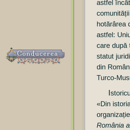
astfel încâ
comunității
hotărârea 
astfel: Un
care după t
Conducerea
statut jur
din Români
Turco-Mus
I
storic
«Din istori
organizație
România ar