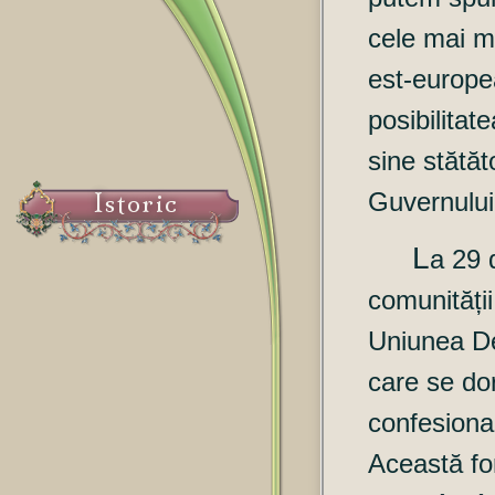
cele mai mu
est-europe
posibilitat
sine stătăt
Guvernului
Istoric
L
a
29 
comunității
Uniunea D
care se dor
confesional
Această fo