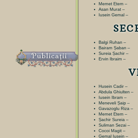
Memet Etem –
Asan Murat –
Iusein Gemal –
SEC
Balgi Ruhan –
Bairam Șaban –
Sureia Șachir –
Publicaţii
Ervin Ibraim –
V
Husein Cadir –
Abdula Ghiulten –
Iusein Ibram –
Meneveli Șaip –
Gavazoglu Riza –
Memet Etem –
Șachir Sureia –
Suliman Sezai –
Cocoi Magit –
Gemal Iusein –