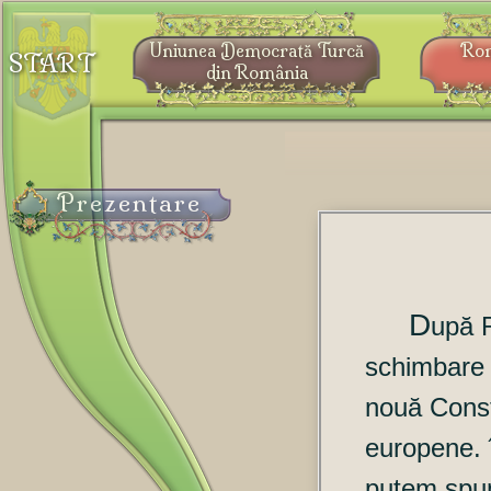
Uniunea Democrată Turcă
Ro
START
din România
Prezentare
D
upă R
schimbare 
nouă Consti
europene. î
putem spun