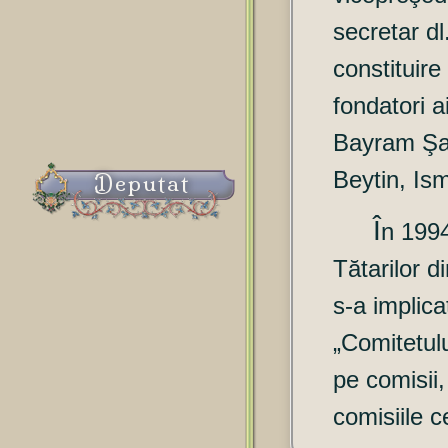
secretar dl
constituire
fondatori a
Bayram Şab
Beytin, Ism
Deputat
Î
n 1994
Tătarilor d
s-a implica
„Comitetulu
pe comisii
comisiile c