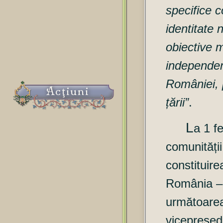
specifice c
identitate
obiective 
independențe
României, p
Acţiuni
țării”
.
L
a
1 f
comunități
constituire
România – 
următoarea
vicepreşed