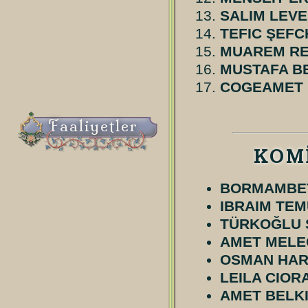
SALIM LEV
TEFIC ŞEFC
MUAREM RE
MUSTAFA B
COGEAMET 
Faaliyetler
KOM
BORMAMBET
IBRAIM TE
TÜRKOĞLU 
AMET MELE
OSMAN HA
LEILA CIOR
AMET BELK