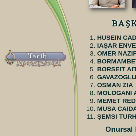
BAŞ
HUSEIN CAD
IAŞAR ENV
OMER NAZI
Tarih
BORMAMBET
BORSEIT AI
GAVAZOGLU
OSMAN ZIA
MOLOGANI 
MEMET RED
MUSA CAID
ŞEMSI TUR
Onursal