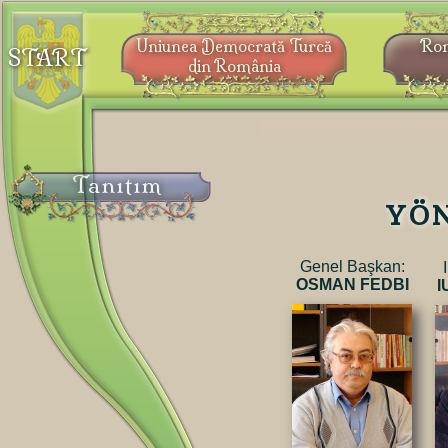
Uniunea Democrată Turcă
Ro
START
din România
Tanıtım
YÖN
Genel Başkan
:
OSMAN FEDBI
I