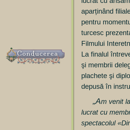
lucrat cu ansamb
aparținând filial
pentru momentul
turcesc prezenta
Filmului Interet
Conducerea
La finalul între
şi membrii deleg
plachete şi dip
depusă în instru
„A
m venit l
lucrat cu membr
spectacolul «Di