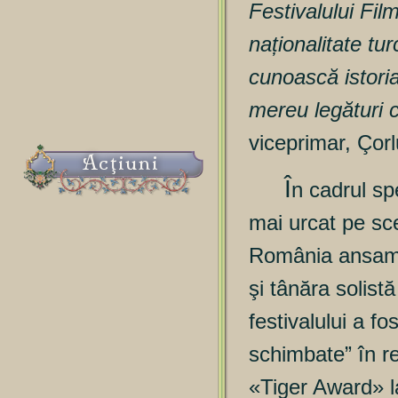
Festivalului Film
naționalitate tur
cunoască istori
mereu legături 
viceprimar, Çorl
Acţiuni
Î
n cadrul sp
mai urcat pe sc
România ansambl
şi tânăra solis
festivalului a fo
schimbate” în r
«Tiger Award» la