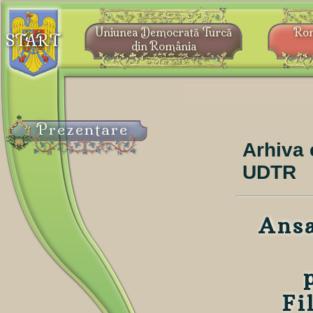
Uniunea Democrată Turcă
Ro
START
din România
Prezentare
Arhiva 
UDTR
Ansa
Fi