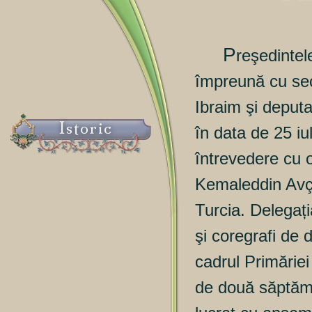
P
reşedinte
împreună cu sec
Ibraim şi deputa
Istoric
în data de
25 iu
întrevedere cu 
Kemaleddin Avçı
Turcia. Delegați
şi coregrafi de d
cadrul Primăriei
de două săptămâ