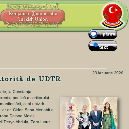
Romanian Democratic
Turkish Union
23 ianuarie 2026
ătorită de UDTR
arie
, la Constanța.
reația poetică a scriitorului
nifestării, conf.univ.dr.
, iar dr. Ciden Sena Menabit a
soprana Daiana Melek
vii Derya Abdula, Zara Iunus,