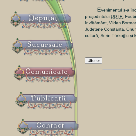
E
venimentul s-a înc
Deputat
președintelui
UDTR
, Fedbi
învățământ, Vildan Borma
Județene Constanța, Onur A
cultură, Serin Türkoğlu și
Sucursale
Ulterior
Comunicate
Publicaţii
Contact