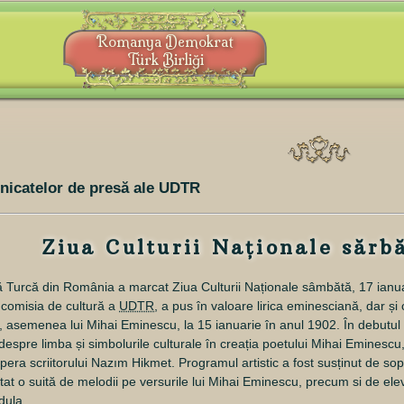
Romanya Demokrat
Türk Birliği
nicatelor de presă ale UDTR
Ziua Culturii Naţionale sărb
Turcă din România a marcat Ziua Culturii Naționale
sâmbătă, 17 ianu
 comisia de cultură a
UDTR
, a pus în valoare lirica eminesciană, dar și c
 asemenea lui Mihai Eminescu, la 15 ianuarie în anul 1902. În debutul ma
despre limba și simbolurile culturale în creația poetului Mihai Eminescu
 opera scriitorului Nazım Hikmet. Programul artistic a fost susținut de 
tat o suită de melodii pe versurile lui Mihai Eminescu, precum si de ele
dula.