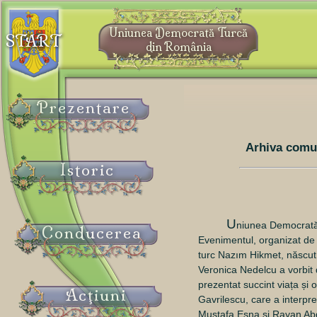
Uniunea Democrată Turcă
START
din România
Prezentare
Arhiva comu
Istoric
U
niunea Democrată 
Conducerea
Evenimentul, organizat de
turc Nazım Hikmet, născut,
Veronica Nedelcu a vorbit 
prezentat succint viața și
Acţiuni
Gavrilescu, care a interpre
Mustafa Esna și Rayan Ab