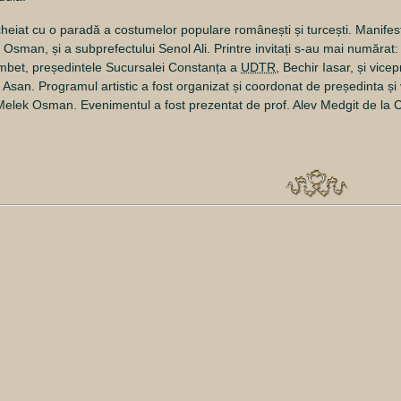
heiat cu o paradă a costumelor populare românești și turcești. Manifes
 Osman, și a subprefectului Senol Ali. Printre invitați s-au mai numărat
mbet, președintele Sucursalei Constanța a
UDTR
, Bechir Iasar, și vice
san. Programul artistic a fost organizat și coordonat de președinta și
 Melek Osman. Evenimentul a fost prezentat de prof. Alev Medgit de la C