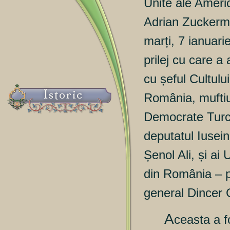
Unite ale Americ
Adrian Zuckerma
marți, 7 ianuari
prilej cu care a
cu șeful Cultul
Istoric
România, muftiul
Democrate Turc
deputatul Iusein
Șenol Ali, și a
din România – p
general Dincer 
A
ceasta a f