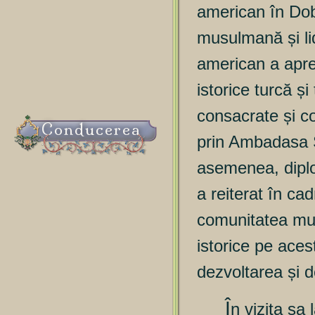
american în Do
musulmană și lid
american a aprec
istorice turcă și
consacrate și co
Conducerea
prin Ambadasa S
asemenea, diplo
a reiterat în cad
comunitatea mus
istorice pe aces
dezvoltarea și d
Î
n vizita s