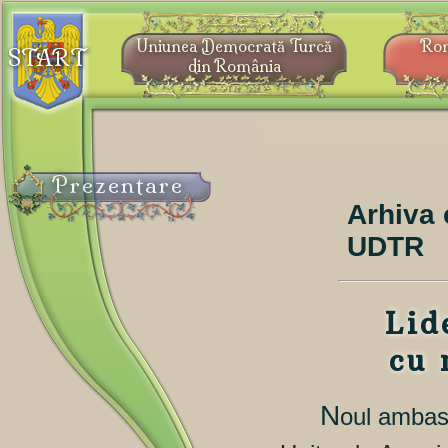
Uniunea Democrată Turcă
Ro
START
din România
Prezentare
Arhiva 
UDTR
Lid
cu 
N
oul ambasa